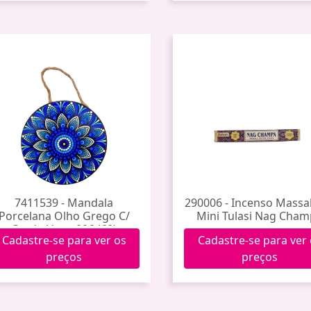
7411539 - Mandala
290006 - Incenso Massa
Porcelana Olho Grego C/
Mini Tulasi Nag Cha
Corda Hxgy-006 (60)
Cadastre-se para ver os
Cadastre-se para ver
preços
preços