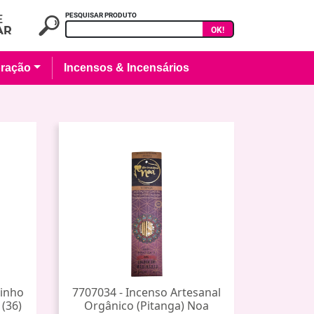
PESQUISAR PRODUTO
OK!
ração
Incensos & Incensários
rinho
7707034 - Incenso Artesanal
 (36)
Orgânico (Pitanga) Noa