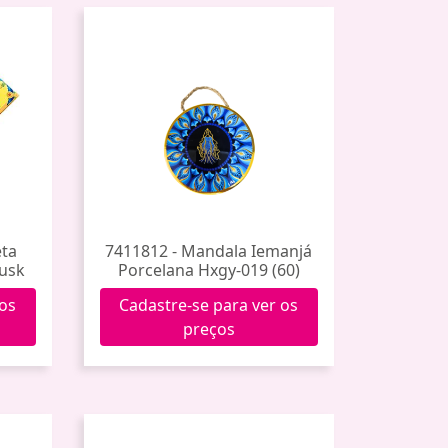
eta
7411812 - Mandala Iemanjá
usk
Porcelana Hxgy-019 (60)
 os
Cadastre-se para ver os
preços