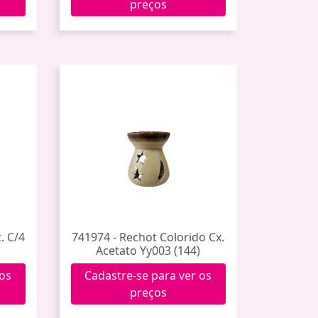
preços
. C/4
741974 - Rechot Colorido Cx.
Acetato Yy003 (144)
 os
Cadastre-se para ver os
preços