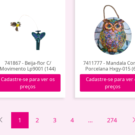
741867 - Beija-flor C/
7411777 - Mandala Cor
Movimento Lp9001 (144)
Porcelana Hxgy-015 (
Cadastre-se para ver os
Cadastre-se para ver
preços
preços
1
2
3
4
…
274