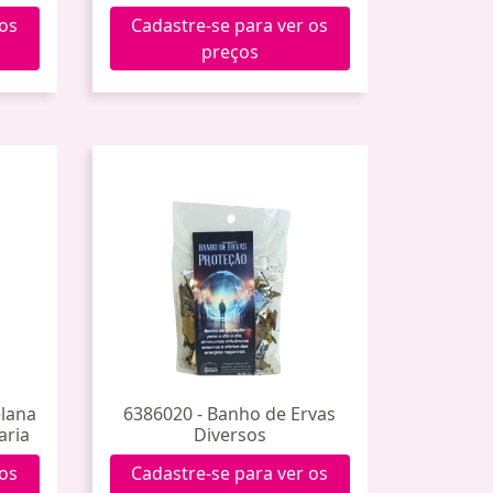
 os
Cadastre-se para ver os
preços
elana
6386020 - Banho de Ervas
aria
Diversos
 os
Cadastre-se para ver os