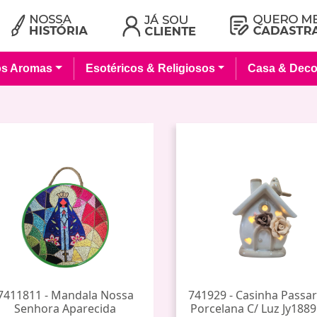
os Aromas
Esotéricos & Religiosos
Casa & Deco
7411811 - Mandala Nossa
741929 - Casinha Passa
Senhora Aparecida
Porcelana C/ Luz Jy1889