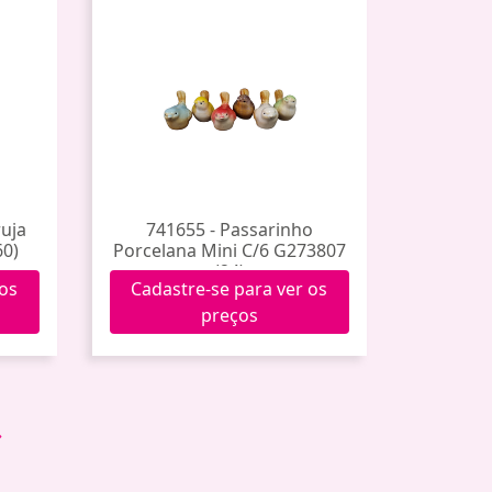
uja
741655 - Passarinho
60)
Porcelana Mini C/6 G273807
(24)
 os
Cadastre-se para ver os
preços