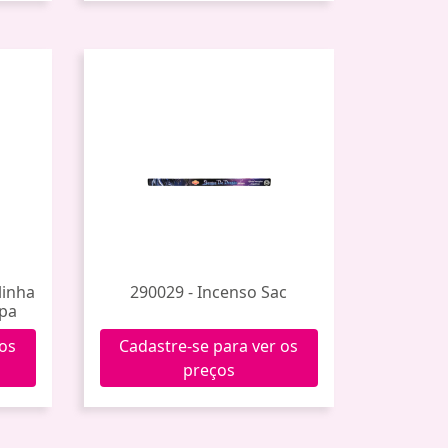
linha
290029 - Incenso Sac
mpa
 os
Cadastre-se para ver os
preços