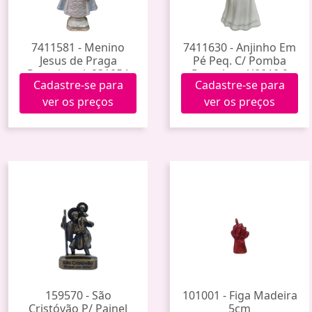
7411581 - Menino
7411630 - Anjinho Em
Jesus de Praga
Pé Peq. C/ Pomba
Porcelana Jy231054
Porcelana Y6646-9
Cadastre-se para
Cadastre-se para
(36)
(96)
ver os preços
ver os preços
159570 - São
101001 - Figa Madeira
Cristóvão P/ Painel
5cm