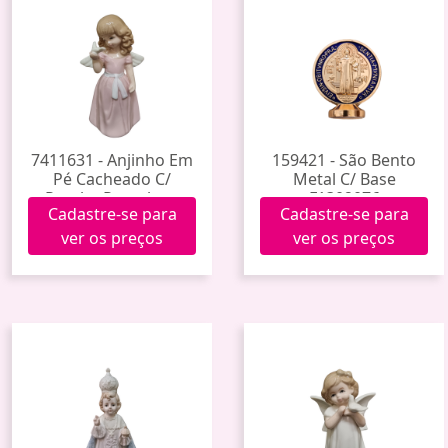
7411631 - Anjinho Em
159421 - São Bento
Pé Cacheado C/
Metal C/ Base
Pomba Porcelana
F1302076
Cadastre-se para
Cadastre-se para
Y6646-10 (96)
ver os preços
ver os preços