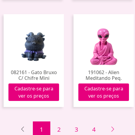
082161 - Gato Bruxo
191062 - Alien
C/ Chifre Mini
Meditando Peq.
Cadastre-se para
Cadastre-se para
ver os preços
ver os preços
1
2
3
4