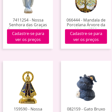
7411254 - Nossa
066444 - Mandala de
Senhora das Graças
Porcelana Árvore da
Porcelana Blue/White
Vida Jp0733
Cadastre-se para
Cadastre-se para
21cm Jy231011 (36)
ver os preços
ver os preços
159590 - Nossa
082159 - Gato Bruxo