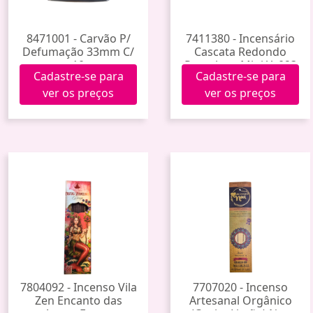
8471001 - Carvão P/
7411380 - Incensário
Defumação 33mm C/
Cascata Redondo
10
Porcelana Mini Yy023
Cadastre-se para
Cadastre-se para
(100)
ver os preços
ver os preços
7804092 - Incenso Vila
7707020 - Incenso
Zen Encanto das
Artesanal Orgânico