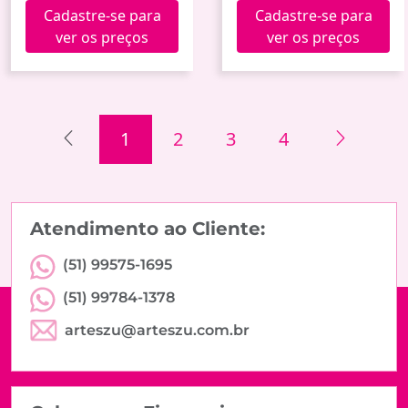
Aguas Frutas
(Capim Limão) Noa
Cadastre-se para
Cadastre-se para
Vermelhas
ver os preços
ver os preços
1
2
3
4
Atendimento ao Cliente:
(51) 99575-1695
(51) 99784-1378
arteszu@arteszu.com.br