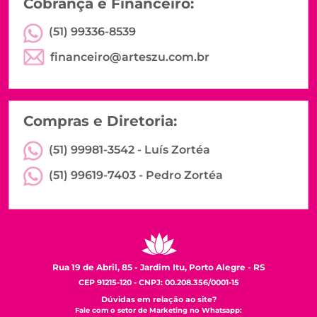
Cobrança e Financeiro:
(51) 99336-8539
financeiro@arteszu.com.br
Compras e Diretoria:
(51) 99981-3542 -
Luís Zortéa
(51) 99619-7403 -
Pedro Zortéa
Rua 19 de Abril, 85 - Jardim Itu, Porto Alegre - RS
CEP 91215-120 - CNPJ: 00.208.356/0001-15
Dúvidas em relação ao site?
Fale com o setor de Marketing no Whatsapp: