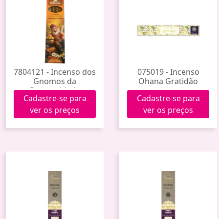
7804121 - Incenso dos
075019 - Incenso
Gnomos da
Ohana Gratidão
Prosperidade
Cadastre-se para
Cadastre-se para
(Camomila e Canela)
ver os preços
ver os preços