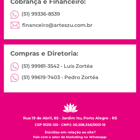
Cobrança e Financeiro:
(51) 99336-8539
financeiro@arteszu.com.br
Compras e Diretoria:
(51) 99981-3542 -
Luís Zortéa
(51) 99619-7403 -
Pedro Zortéa
Rua 19 de Abril, 85 - Jardim Itu, Porto Alegre - RS
CEP 91215-120 - CNPJ: 00.208.356/0001-15
Dúvidas em relação ao site?
Fale com o setor de Marketing no Whatsapp: