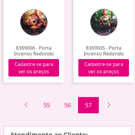
8369006 - Porta
8369005 - Porta
Incenso Redondo
Incenso Redondo
Vidro Gnomo da
Vidro Gnomo da
Cadastre-se para
Cadastre-se para
Prosperidade
Saúde
ver os preços
ver os preços
55
56
57
Atendimento ao Cliente: