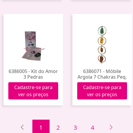
6386005 - Kit do Amor
6386071 - Móbile
3 Pedras
Argola 7 Chakras Peq.
Cadastre-se para
Cadastre-se para
ver os preços
ver os preços
1
2
3
4