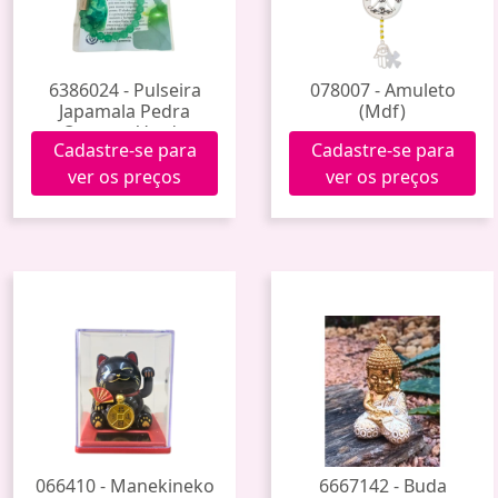
6386024 - Pulseira
078007 - Amuleto
Japamala Pedra
(Mdf)
Quartzo Verde
Cadastre-se para
Cadastre-se para
ver os preços
ver os preços
066410 - Manekineko
6667142 - Buda