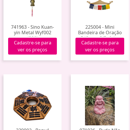
741963 - Sino Kuan-
225004 - Mini
yin Metal Wyf002
Bandeira de Oração
(200)
P/Carro C/Enfeite
Cadastre-se para
Cadastre-se para
ver os preços
ver os preços