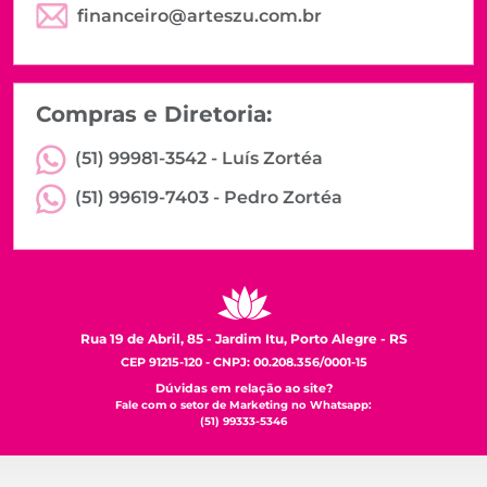
financeiro@arteszu.com.br
Compras e Diretoria:
(51) 99981-3542 -
Luís Zortéa
(51) 99619-7403 -
Pedro Zortéa
Rua 19 de Abril, 85 - Jardim Itu, Porto Alegre - RS
CEP 91215-120 - CNPJ: 00.208.356/0001-15
Dúvidas em relação ao site?
Fale com o setor de Marketing no Whatsapp:
(51) 99333-5346