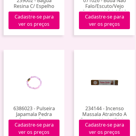
239002 - Baguá
071026 - Buda Não
Resina C/ Espelho
Falo/Escuto/Vejo
Peq.
Individual Gdr0516
Cadastre-se para
Cadastre-se para
ver os preços
ver os preços
6386023 - Pulseira
234144 - Incenso
Japamala Pedra
Massala Atraindo A
Quartzo Rosa
Prosperidade (Divina
Cadastre-se para
Cadastre-se para
Sorte)
ver os preços
ver os preços