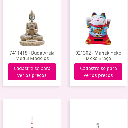
7411418 - Buda Areia
021302 - Manekineko
Med 3 Modelos
Mexe Braço
8644/45/51 (72)
Porcelana 23038
Cadastre-se para
Cadastre-se para
ver os preços
ver os preços