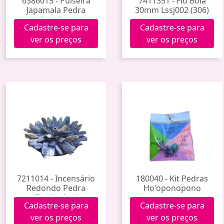
6386015 - Pulseira
7411351 - Fio Bola
Japamala Pedra
30mm Lssj002 (306)
Ametista
Cadastre-se para
Cadastre-se para
ver os preços
ver os preços
7211014 - Incensário
180040 - Kit Pedras
Redondo Pedra
Ho'oponopono
Cianita Azul
Cadastre-se para
Cadastre-se para
ver os preços
ver os preços