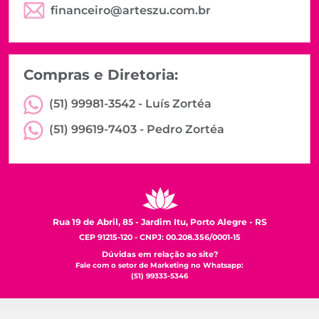
financeiro@arteszu.com.br
Compras e Diretoria:
(51) 99981-3542 -
Luís Zortéa
(51) 99619-7403 -
Pedro Zortéa
Rua 19 de Abril, 85 - Jardim Itu, Porto Alegre - RS
CEP 91215-120 - CNPJ: 00.208.356/0001-15
Dúvidas em relação ao site?
Fale com o setor de Marketing no Whatsapp:
(51) 99333-5346