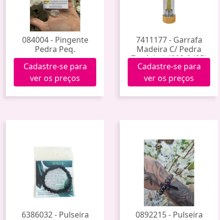
084004 - Pingente
7411177 - Garrafa
Pedra Peq.
Madeira C/ Pedra
Topázio Ld802-9 (25)
Cadastre-se para
Cadastre-se para
ver os preços
ver os preços
6386032 - Pulseira
0892215 - Pulseira