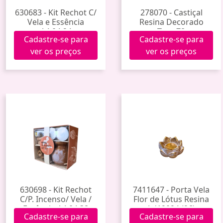
630683 - Kit Rechot C/
278070 - Castiçal
Vela e Essência
Resina Decorado
A4.04.24
Tcas-78
Cadastre-se para
Cadastre-se para
ver os preços
ver os preços
630698 - Kit Rechot
7411647 - Porta Vela
C/P. Incenso/ Vela /
Flor de Lótus Resina
Essência A4.04.38
Ld19094 (96)
Cadastre-se para
Cadastre-se para