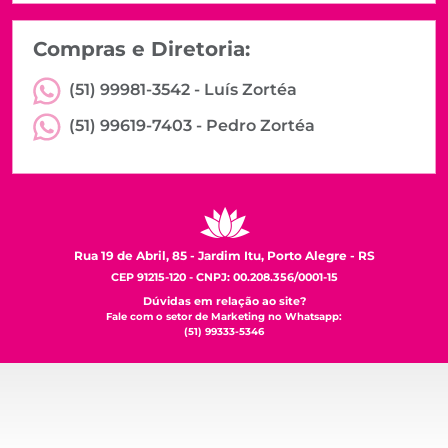
Compras e Diretoria:
(51) 99981-3542 -
Luís Zortéa
(51) 99619-7403 -
Pedro Zortéa
Rua 19 de Abril, 85 - Jardim Itu, Porto Alegre - RS
CEP 91215-120 - CNPJ: 00.208.356/0001-15
Dúvidas em relação ao site?
Fale com o setor de Marketing no Whatsapp:
(51) 99333-5346