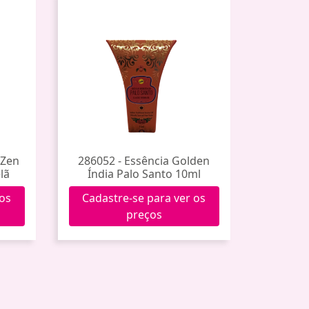
 Zen
286052 - Essência Golden
lã
Índia Palo Santo 10ml
 os
Cadastre-se para ver os
preços