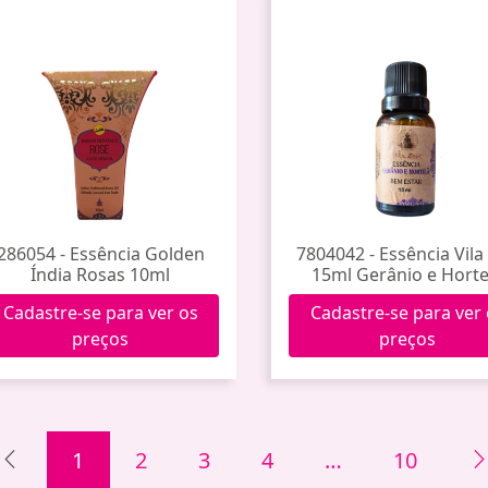
286054 - Essência Golden
7804042 - Essência Vila
Índia Rosas 10ml
15ml Gerânio e Horte
Cadastre-se para ver os
Cadastre-se para ver
preços
preços
1
2
3
4
…
10