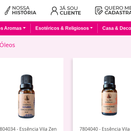
os Aromas
Esotéricos & Religiosos
Casa & Deco
 Óleos
804034 - Essência Vila Zen
7804040 - Essência Vila