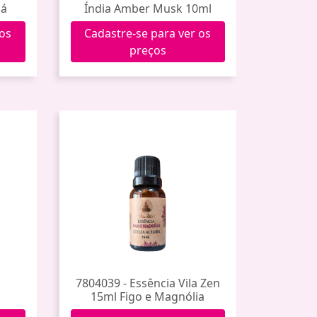
já
Índia Amber Musk 10ml
 os
Cadastre-se para ver os
preços
7804039 - Essência Vila Zen
g
15ml Figo e Magnólia