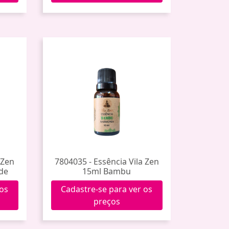
 Zen
7804035 - Essência Vila Zen
rde
15ml Bambu
 os
Cadastre-se para ver os
preços