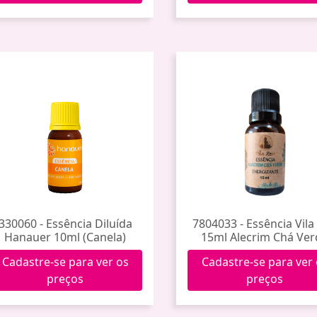
330060 - Essência Diluída
7804033 - Essência Vila
Hanauer 10ml (Canela)
15ml Alecrim Chá Ve
Cadastre-se para ver os
Cadastre-se para ver
preços
preços