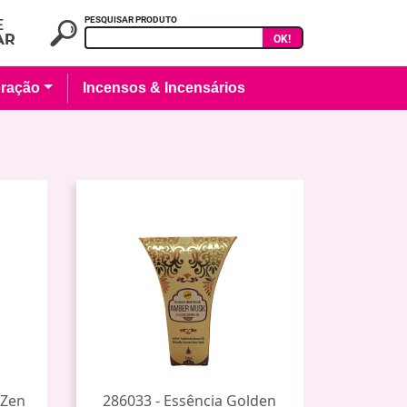
PESQUISAR PRODUTO
OK!
ração
Incensos & Incensários
 Zen
286033 - Essência Golden