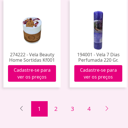
274222 - Vela Beauty
194001 - Vela 7 Dias
Home Sortidas Kf001
Perfumada 220 Gr.
Cadastre-se para
Cadastre-se para
ver os preços
ver os preços
1
2
3
4