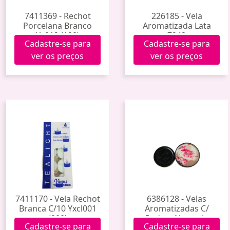
7411369 - Rechot
226185 - Vela
Porcelana Branco
Aromatizada Lata
Yy012 (120)
7942
Cadastre-se para
Cadastre-se para
ver os preços
ver os preços
7411170 - Vela Rechot
6386128 - Velas
Branca C/10 Yxcl001
Aromatizadas C/
(200)
Pedras Naturais
Cadastre-se para
Cadastre-se para