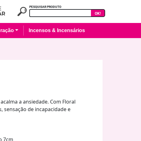
PESQUISAR PRODUTO
OK!
ração
Incensos & Incensários
, acalma a ansiedade. Com Floral
s, sensação de incapacidade e
o 7cm