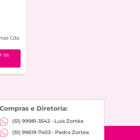
omas Cda
r os
Compras e Diretoria:
(51) 99981-3542 -
Luís Zortéa
(51) 99619-7403 -
Pedro Zortéa