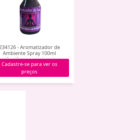
234126 - Aromatizador de
Ambiente Spray 100ml
(Purificador de Aura)
Cadastre-se para ver os
preços