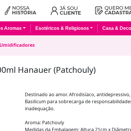
os Aromas
Esotéricos & Religiosos
Casa & Deco
Umidificadores
00ml Hanauer (Patchouly)
Destinado ao amor. Afrodisíaco, antidepressivo
Basilicum para sobrecarga de responsabilidade
inadequação.
Aroma: Patchouly
Medidas da Embalagem: Altura 21cm x Diâmetr