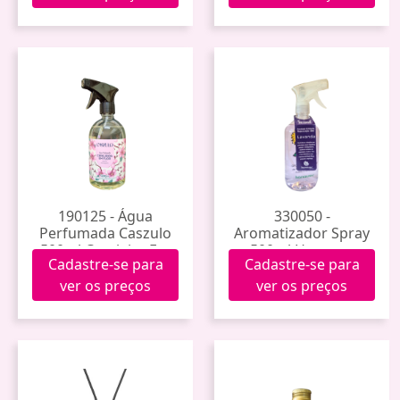
190125 - Água
330050 -
Perfumada Caszulo
Aromatizador Spray
500ml Cerejeira Em
500ml Hanauer
Cadastre-se para
Cadastre-se para
Flor
(Lavanda)
ver os preços
ver os preços