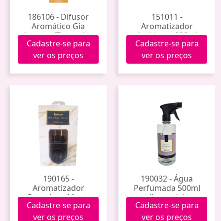
186106 - Difusor
151011 -
Aromático Gia
Aromatizador
Aromas (Tangerine
Ambiente 200ml
Cadastre-se para
Cadastre-se para
Mimosa) 100ml
Capim Limão
ver os preços
ver os preços
190165 -
190032 - Água
Aromatizador
Perfumada 500ml
Porcelana Matte
(Lavanda)
Cadastre-se para
Cadastre-se para
Black
ver os preços
ver os preços