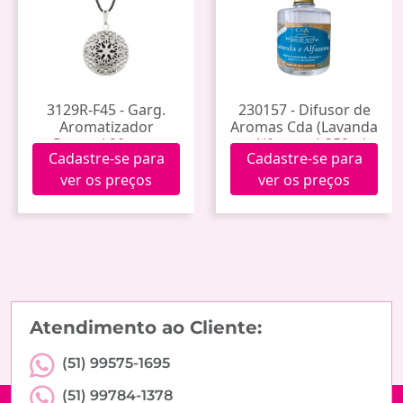
3129R-F45 - Garg.
230157 - Difusor de
Aromatizador
Aromas Cda (Lavanda
Pessoal 20mm -
e Alfazema) 350ml
Cadastre-se para
Cadastre-se para
Prateado Cordão
Fino 45cm
ver os preços
ver os preços
Atendimento ao Cliente:
(51) 99575-1695
(51) 99784-1378