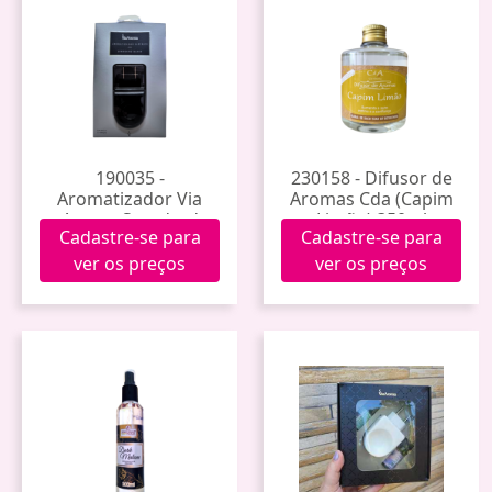
190035 -
230158 - Difusor de
Aromatizador Via
Aromas Cda (Capim
Aroma Standard
Limão) 350ml
Cadastre-se para
Cadastre-se para
Black (Preto)
ver os preços
ver os preços