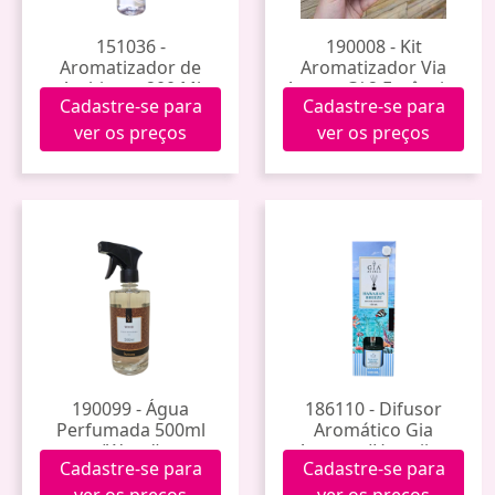
151036 -
190008 - Kit
Aromatizador de
Aromatizador Via
Ambiente 200 Ml
Aroma C/ 2 Essências
Cadastre-se para
Cadastre-se para
Dark Malone
ver os preços
ver os preços
190099 - Água
186110 - Difusor
Perfumada 500ml
Aromático Gia
(Wood)
Aromas (Hawaiian
Cadastre-se para
Cadastre-se para
Breeze) 100ml
ver os preços
ver os preços