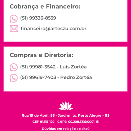
Cobrança e Financeiro:
(51) 99336-8539
financeiro@arteszu.com.br
Compras e Diretoria:
(51) 99981-3542 -
Luís Zortéa
(51) 99619-7403 -
Pedro Zortéa
Rua 19 de Abril, 85 - Jardim Itu, Porto Alegre - RS
CEP 91215-120 - CNPJ: 00.208.356/0001-15
Dúvidas em relação ao site?