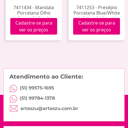
7411434 - Mandala
7411253 - Presépio
Porcelana Olho
Porcelana Blue/White
Grego C/ Corda
C/ Luz 21.2cm
Cadastre-se para
Cadastre-se para
Hxgy-007 (144)
Jy231005 (18)
ver os preços
ver os preços
Atendimento ao Cliente:
(51) 99575-1695
(51) 99784-1378
arteszu@arteszu.com.br