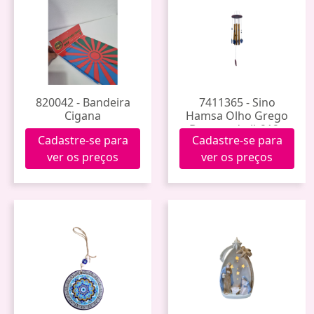
820042 - Bandeira
7411365 - Sino
Cigana
Hamsa Olho Grego
Bronzeado Jh912a
Cadastre-se para
Cadastre-se para
(60)
ver os preços
ver os preços