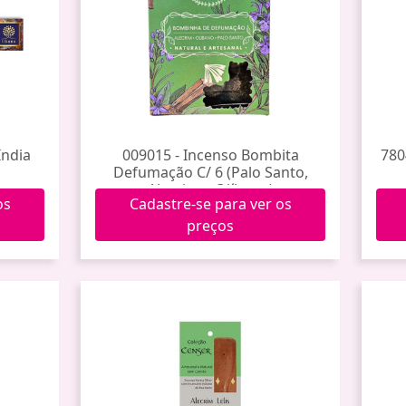
India
009015 - Incenso Bombita
780
Defumação C/ 6 (Palo Santo,
Alecrim e Olíbano)
os
Cadastre-se para ver os
preços