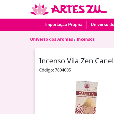
Importação Própria
Universo d
Universo dos Aromas
/
Incensos
Incenso Vila Zen Cane
Código: 7804005