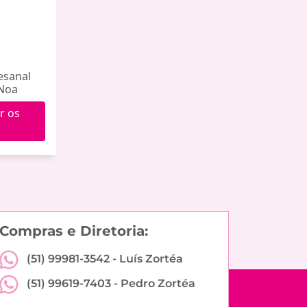
esanal
 Noa
r os
Compras e Diretoria:
(51) 99981-3542 -
Luís Zortéa
(51) 99619-7403 -
Pedro Zortéa