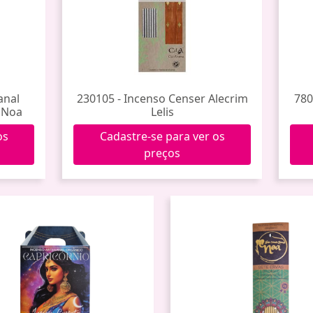
anal
230105 - Incenso Censer Alecrim
780
) Noa
Lelis
os
Cadastre-se para ver os
preços