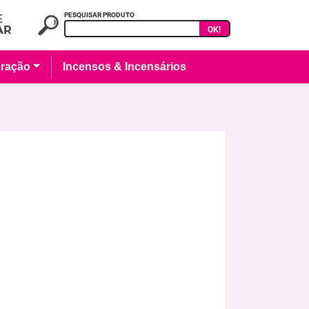
PESQUISAR PRODUTO
OK!
ração
Incensos & Incensários