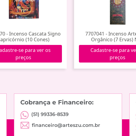
70 - Incenso Cascata Signo
7707041 - Incenso Art
apricórnio (10 Cones)
Orgânico (7 Ervas)
adastre-se para ver os
Cadastre-se para ve
preços
preços
Cobrança e Financeiro:
(51) 99336-8539
financeiro@arteszu.com.br