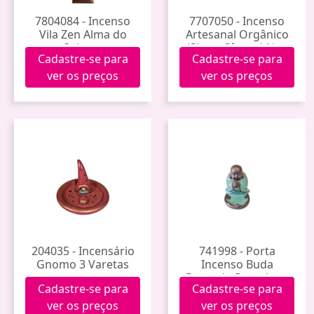
7804084 - Incenso
7707050 - Incenso
Vila Zen Alma do
Artesanal Orgânico
Oriente
(Signo Câncer) Noa
Cadastre-se para
Cadastre-se para
ver os preços
ver os preços
204035 - Incensário
741998 - Porta
Gnomo 3 Varetas
Incenso Buda
Rezando Porcelana
Cadastre-se para
Cadastre-se para
Yf4017021 (100)
ver os preços
ver os preços