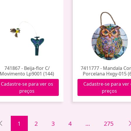
741867 - Beija-flor C/
7411777 - Mandala Cor
Movimento Lp9001 (144)
Porcelana Hxgy-015 (
Cadastre-se para ver os
Cadastre-se para ver
preços
preços
1
2
3
4
…
275