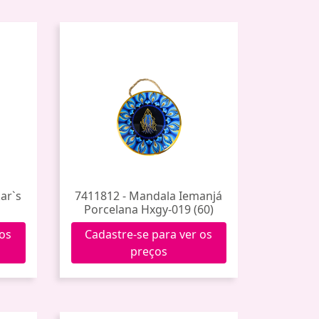
ar`s
7411812 - Mandala Iemanjá
Porcelana Hxgy-019 (60)
 os
Cadastre-se para ver os
preços