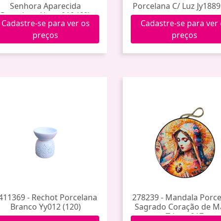
Senhora Aparecida
Porcelana C/ Luz Jy1889
Porcelana Hxgy-018 (60)
Cadastre-se para ver os
Cadastre-se para ver
preços
preços
411369 - Rechot Porcelana
278239 - Mandala Porc
Branco Yy012 (120)
Sagrado Coração de M
Tdecp-217