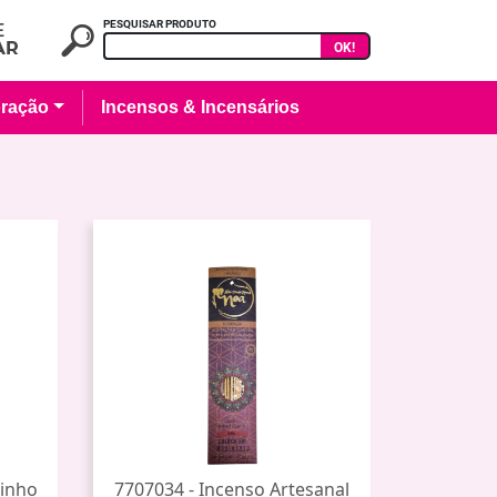
PESQUISAR PRODUTO
OK!
ração
Incensos & Incensários
rinho
7707034 - Incenso Artesanal