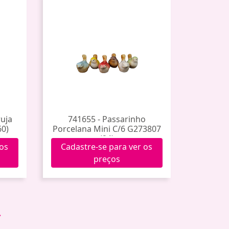
uja
741655 - Passarinho
60)
Porcelana Mini C/6 G273807
(24)
 os
Cadastre-se para ver os
preços