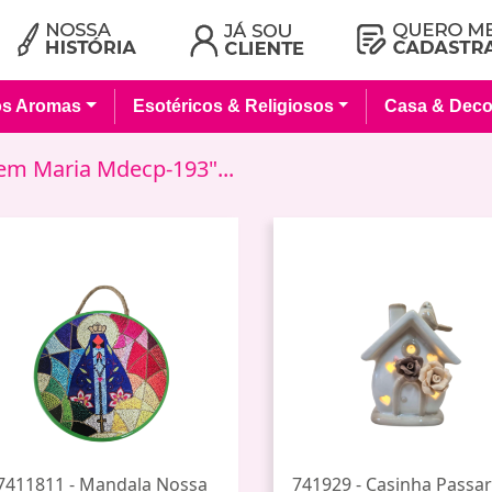
os Aromas
Esotéricos & Religiosos
Casa & Deco
em Maria Mdecp-193"...
7411811 - Mandala Nossa
741929 - Casinha Passa