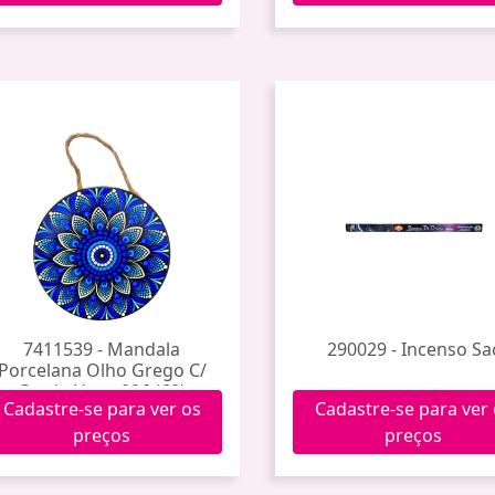
7411539 - Mandala
290029 - Incenso Sa
Porcelana Olho Grego C/
Corda Hxgy-006 (60)
Cadastre-se para ver os
Cadastre-se para ver
preços
preços