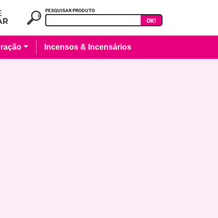
PESQUISAR PRODUTO
OK!
ração
Incensos & Incensários