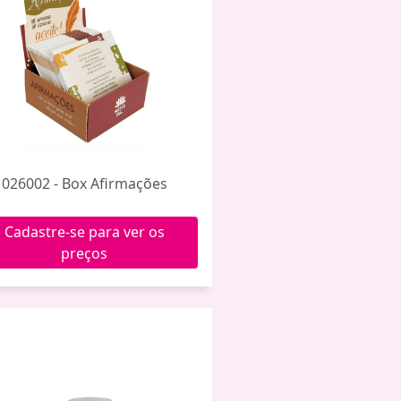
026002 - Box Afirmações
Cadastre-se para ver os
preços