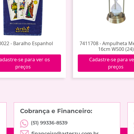
0022 - Baralho Espanhol
7411708 - Ampulheta Me
16cm W500 (24)
adastre-se para ver os
Cadastre-se para ve
preços
preços
Cobrança e Financeiro:
(51) 99336-8539
financeiro@arteszu.com.br