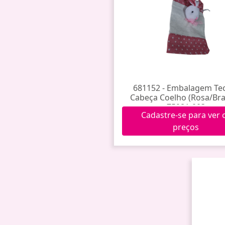
681152 - Embalagem Te
Cabeça Coelho (Rosa/Br
75981-003
Cadastre-se para ver 
preços