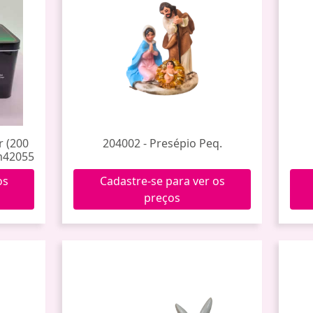
r (200
204002 - Presépio Peq.
Im42055
os
Cadastre-se para ver os
preços