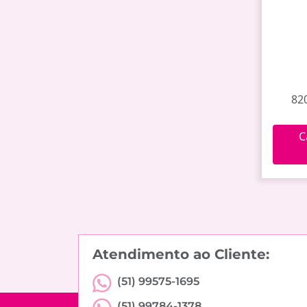
82
C
Atendimento ao Cliente:
(51) 99575-1695
(51) 99784-1378