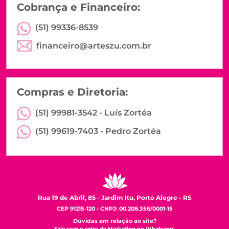
Cobrança e Financeiro:
(51) 99336-8539
financeiro@arteszu.com.br
Compras e Diretoria:
(51) 99981-3542 -
Luís Zortéa
(51) 99619-7403 -
Pedro Zortéa
Rua 19 de Abril, 85 - Jardim Itu, Porto Alegre - RS
CEP 91215-120 - CNPJ: 00.208.356/0001-15
Dúvidas em relação ao site?
Fale com o setor de Marketing no Whatsapp: