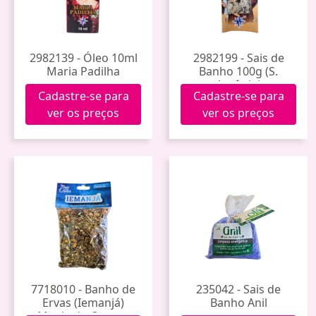
2982139 - Óleo 10ml
2982199 - Sais de
Maria Padilha
Banho 100g (S.
Antônio)
Cadastre-se para
Cadastre-se para
ver os preços
ver os preços
7718010 - Banho de
235042 - Sais de
Ervas (Iemanjá)
Banho Anil
Magia do Querer