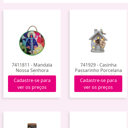
7411811 - Mandala
741929 - Casinha
Nossa Senhora
Passarinho Porcelana
Aparecida Porcelana
C/ Luz Jy1889 (36)
Cadastre-se para
Cadastre-se para
Hxgy-018 (60)
ver os preços
ver os preços