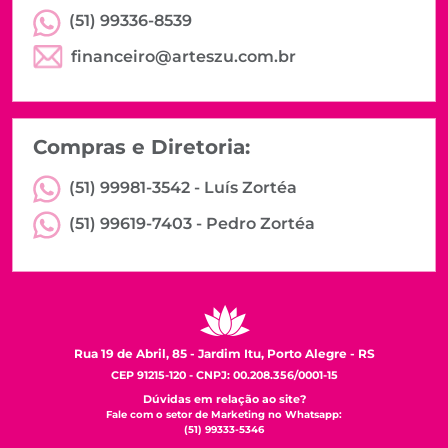
(51) 99336-8539
financeiro@arteszu.com.br
Compras e Diretoria:
(51) 99981-3542 -
Luís Zortéa
(51) 99619-7403 -
Pedro Zortéa
Rua 19 de Abril, 85 - Jardim Itu, Porto Alegre - RS
CEP 91215-120 - CNPJ: 00.208.356/0001-15
Dúvidas em relação ao site?
Fale com o setor de Marketing no Whatsapp:
(51) 99333-5346