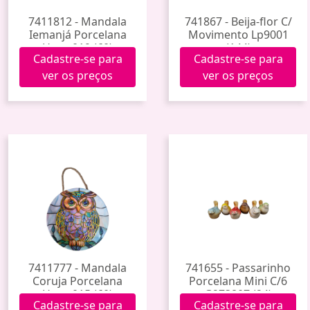
7411812 - Mandala
741867 - Beija-flor C/
Iemanjá Porcelana
Movimento Lp9001
Hxgy-019 (60)
(144)
Cadastre-se para
Cadastre-se para
ver os preços
ver os preços
7411777 - Mandala
741655 - Passarinho
Coruja Porcelana
Porcelana Mini C/6
Hxgy-015 (60)
G273807 (24)
Cadastre-se para
Cadastre-se para