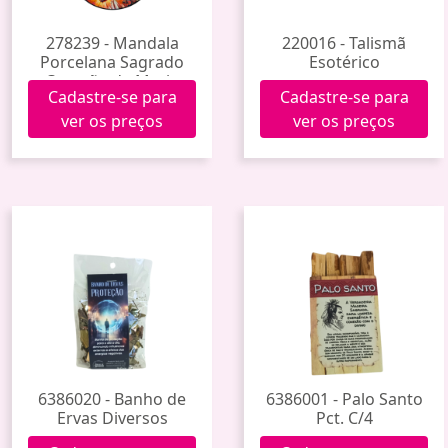
278239 - Mandala
220016 - Talismã
Porcelana Sagrado
Esotérico
Coração de Maria
Cadastre-se para
Cadastre-se para
Tdecp-217
ver os preços
ver os preços
6386020 - Banho de
6386001 - Palo Santo
Ervas Diversos
Pct. C/4