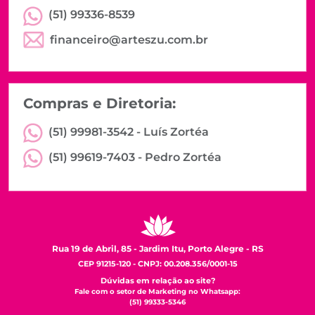
(51) 99336-8539
financeiro@arteszu.com.br
Compras e Diretoria:
(51) 99981-3542 -
Luís Zortéa
(51) 99619-7403 -
Pedro Zortéa
Rua 19 de Abril, 85 - Jardim Itu, Porto Alegre - RS
CEP 91215-120 - CNPJ: 00.208.356/0001-15
Dúvidas em relação ao site?
Fale com o setor de Marketing no Whatsapp:
(51) 99333-5346