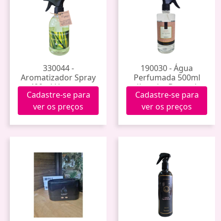
330044 -
190030 - Água
Aromatizador Spray
Perfumada 500ml
400ml Hanauer
(Jasmim Branco)
Cadastre-se para
Cadastre-se para
(Capim Santo)
ver os preços
ver os preços