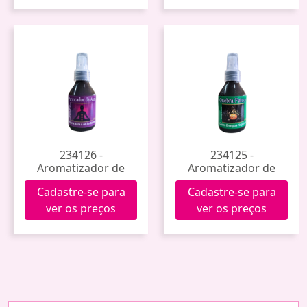
234126 -
234125 -
Aromatizador de
Aromatizador de
Ambiente Spray
Ambiente Spray
Cadastre-se para
Cadastre-se para
100ml (Purificador de
100ml (Quebra
Aura)
Feitiço)
ver os preços
ver os preços