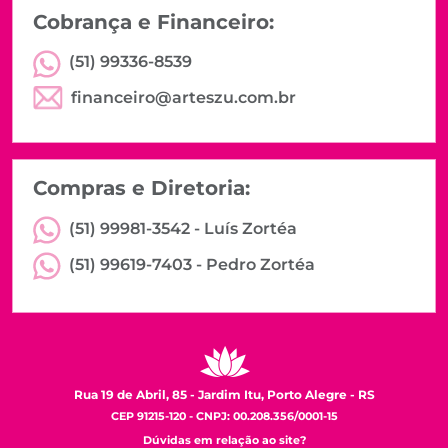
Cobrança e Financeiro:
(51) 99336-8539
financeiro@arteszu.com.br
Compras e Diretoria:
(51) 99981-3542 -
Luís Zortéa
(51) 99619-7403 -
Pedro Zortéa
Rua 19 de Abril, 85 - Jardim Itu, Porto Alegre - RS
CEP 91215-120 - CNPJ: 00.208.356/0001-15
Dúvidas em relação ao site?