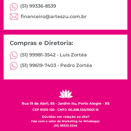
(51) 99336-8539
financeiro@arteszu.com.br
Compras e Diretoria:
(51) 99981-3542 -
Luís Zortéa
(51) 99619-7403 -
Pedro Zortéa
Rua 19 de Abril, 85 - Jardim Itu, Porto Alegre - RS
CEP 91215-120 - CNPJ: 00.208.356/0001-15
Dúvidas em relação ao site?
Fale com o setor de Marketing no Whatsapp:
(51) 99333-5346