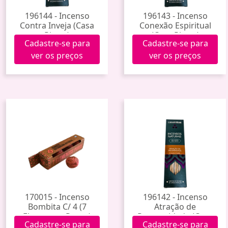
196144 - Incenso
196143 - Incenso
Contra Inveja (Casa
Conexão Espiritual
Rittua)
(Casa Rittua)
Cadastre-se para
Cadastre-se para
ver os preços
ver os preços
170015 - Incenso
196142 - Incenso
Bombita C/ 4 (7
Atração de
Elementos Puros)
Prosperidade (Casa
Cadastre-se para
Cadastre-se para
Rittua)