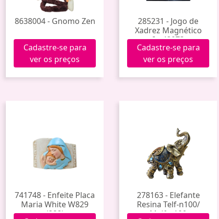
8638004 - Gnomo Zen
285231 - Jogo de
Xadrez Magnético
Im42073
Cadastre-se para
Cadastre-se para
ver os preços
ver os preços
741748 - Enfeite Placa
278163 - Elefante
Maria White W829
Resina Telf-n100/
(288)
Melf-n100