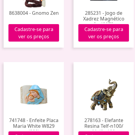
8638004 - Gnomo Zen
285231 - Jogo de
Xadrez Magnético
Im42073
Cadastre-se para
Cadastre-se para
ver os preços
ver os preços
741748 - Enfeite Placa
278163 - Elefante
Maria White W829
Resina Telf-n100/
(288)
Melf-n100