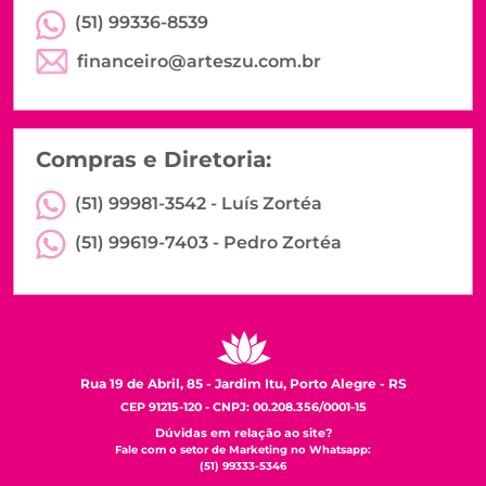
(51) 99336-8539
financeiro@arteszu.com.br
Compras e Diretoria:
(51) 99981-3542 -
Luís Zortéa
(51) 99619-7403 -
Pedro Zortéa
Rua 19 de Abril, 85 - Jardim Itu, Porto Alegre - RS
CEP 91215-120 - CNPJ: 00.208.356/0001-15
Dúvidas em relação ao site?
Fale com o setor de Marketing no Whatsapp:
(51) 99333-5346