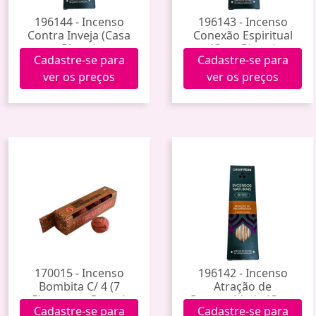
196144 - Incenso
196143 - Incenso
Contra Inveja (Casa
Conexão Espiritual
Rittua)
(Casa Rittua)
Cadastre-se para
Cadastre-se para
ver os preços
ver os preços
170015 - Incenso
196142 - Incenso
Bombita C/ 4 (7
Atração de
Elementos Puros)
Prosperidade (Casa
Cadastre-se para
Cadastre-se para
Rittua)