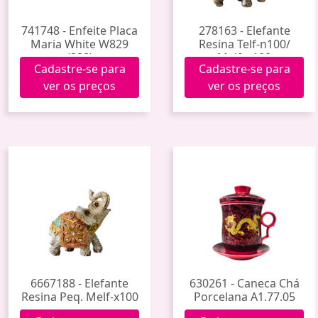
741748 - Enfeite Placa
278163 - Elefante
Maria White W829
Resina Telf-n100/
(288)
Melf-n100
Cadastre-se para
Cadastre-se para
ver os preços
ver os preços
6667188 - Elefante
630261 - Caneca Chá
Resina Peq. Melf-x100
Porcelana A1.77.05