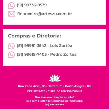
(51) 99336-8539
financeiro@arteszu.com.br
Compras e Diretoria:
(51) 99981-3542 -
Luís Zortéa
(51) 99619-7403 -
Pedro Zortéa
Rua 19 de Abril, 85 - Jardim Itu, Porto Alegre - RS
CEP 91215-120 - CNPJ: 00.208.356/0001-15
Dúvidas em relação ao site?
Fale com o setor de Marketing no Whatsapp:
(51) 99333-5346