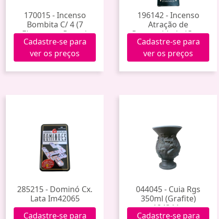
170015 - Incenso
196142 - Incenso
Bombita C/ 4 (7
Atração de
Elementos Puros)
Prosperidade (Casa
Cadastre-se para
Cadastre-se para
Rittua)
ver os preços
ver os preços
285215 - Dominó Cx.
044045 - Cuia Rgs
Lata Im42065
350ml (Grafite)
184344g
Cadastre-se para
Cadastre-se para