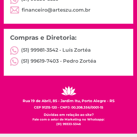
financeiro@arteszu.com.br
Compras e Diretoria:
(51) 99981-3542 -
Luís Zortéa
(51) 99619-7403 -
Pedro Zortéa
Rua 19 de Abril, 85 - Jardim Itu, Porto Alegre - RS
CEP 91215-120 - CNPJ: 00.208.356/0001-15
Dúvidas em relação ao site?
Fale com o setor de Marketing no Whatsapp:
(51) 99333-5346