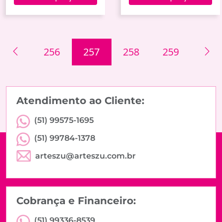
256
257
258
259
Atendimento ao Cliente:
(51) 99575-1695
(51) 99784-1378
arteszu@arteszu.com.br
Cobrança e Financeiro:
(51) 99336-8539